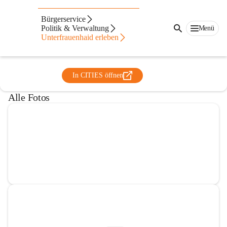
Pfarrgemeinde
Bürgerservice
Unterfrauenhaid/Lackendorf
Politik & Verwaltung
Menü
Unterfrauenhaid erleben
@pfarrgemeinde-unterfrauenhaid
Pfarre
In CITIES öffnen
Alle Fotos