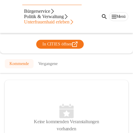
Pfarrgemeinde
Bürgerservice
Unterfrauenhaid/Lackendorf
Politik & Verwaltung
Menü
Unterfrauenhaid erleben
@pfarrgemeinde-unterfrauenhaid
Pfarre
In CITIES öffnen
Kommende
Vergangene
Keine kommenden Veranstaltungen
vorhanden