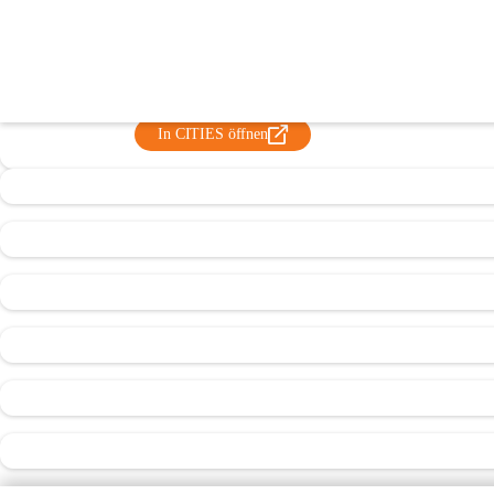
Freiwillige Feuerwehr Unterfrauenhai
@freiwillige-feuerwehr-unterfrauenhaid
Feuerwehr, Verein
In CITIES öffnen